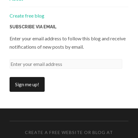
Create free blog
SUBSCRIBE VIA EMAIL
Enter your email address to follow this blog and receive
notifications of new posts by email.
CREATE A FREE WEBSITE OR BLOG AT