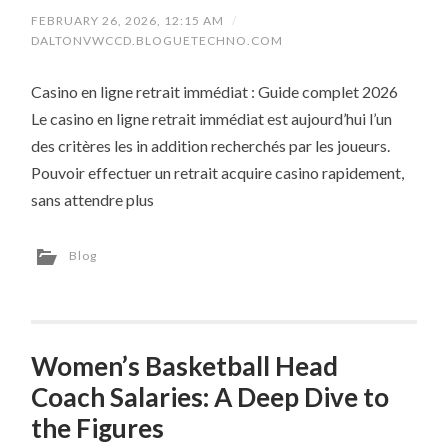
FEBRUARY 26, 2026, 12:15 AM
/
DALTONVWCCD.BLOGUETECHNO.COM
Casino en ligne retrait immédiat : Guide complet 2026
Le casino en ligne retrait immédiat est aujourd’hui l’un
des critères les in addition recherchés par les joueurs.
Pouvoir effectuer un retrait acquire casino rapidement,
sans attendre plus
Blog
Women’s Basketball Head
Coach Salaries: A Deep Dive to
the Figures