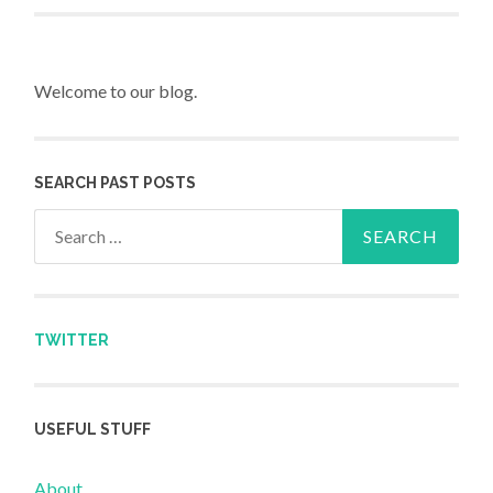
Welcome to our blog.
SEARCH PAST POSTS
Search for:
TWITTER
USEFUL STUFF
About