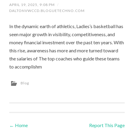
APRIL 19, 2025, 9:08 PM
/
DALTONVWCCD.BLOGUETECHNO.COM
In the dynamic earth of athletics, Ladies’s basketball has
seen major growth in visibility, competitiveness, and
money financial investment over the past ten years. With
this rise, awareness has more and more turned toward
the salaries of The top coaches who guide these teams
to accomplishm
Blog
←
Home
Report This Page
Post navigation